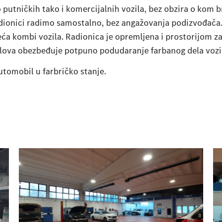
tničkih tako i komercijalnih vozila, bez obzira o kom br
radionici radimo samostalno, bez angažovanja podizvođač
ća kombi vozila. Radionica je opremljena i prostorijom za
uglova obezbeđuje potpuno podudaranje farbanog dela vozi
utomobil u farbričko stanje.