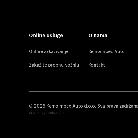
Online usluge
O nama
Online zakazivanje
Kemoimpex Auto
Zakažite probnu vožnju
Kontakt
© 2026 Kemoimpex Auto d.o.o. Sva prava zadržan
Crafted by Cruise Labs