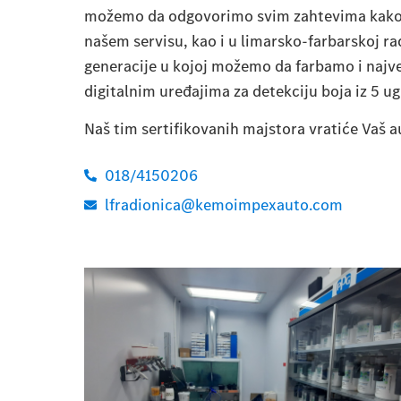
možemo da odgovorimo svim zahtevima kako pu
našem servisu, kao i u limarsko-farbarskoj 
generacije u kojoj možemo da farbamo i najve
digitalnim uređajima za detekciju boja iz 5 
Naš tim sertifikovanih majstora vratiće Vaš a
018/4150206
lfradionica@kemoimpexauto.com