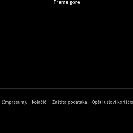
Prema gore
a (Impresum).
Kolačići
Zaštita podataka
Opšti uslovi korišće