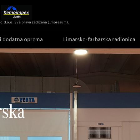
 d.o.o. Sva prava zadržana (Impresum).
 i dodatna oprema
Limarsko-farbarska radionica
rska