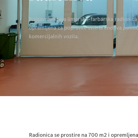
Najsavremenija limarsko-farbarska radionica 
opremljena za popravke svih brendova putnič
komercijalnih vozila.
Radionica se prostire na 700 m2 i opremljena