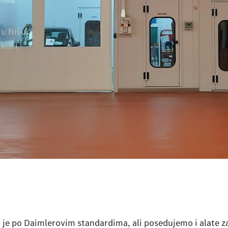
u Nišu,
kih i
 je po Daimlerovim standardima, ali posedujemo i alate za