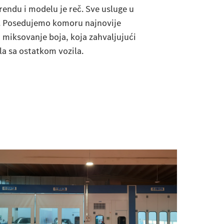
endu i modelu je reč. Sve usluge u
a. Posedujemo komoru najnovije
 miksovanje boja, koja zahvaljujući
la sa ostatkom vozila.