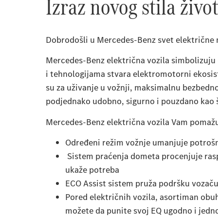
Izraz novog stila život
Dobrodošli u Mercedes-Benz svet električne 
Mercedes-Benz električna vozila simbolizuju
i tehnologijama stvara elektromotorni ekosist
su za uživanje u vožnji, maksimalnu bezbedno
podjednako udobno, sigurno i pouzdano kao š
Mercedes-Benz električna vozila Vam pomažu
Određeni režim vožnje umanjuje potrošn
Sistem praćenja dometa procenjuje raspol
ukaže potreba
ECO Assist sistem pruža podršku vozaču
Pored električnih vozila, asortiman ob
možete da punite svoj EQ ugodno i jednos