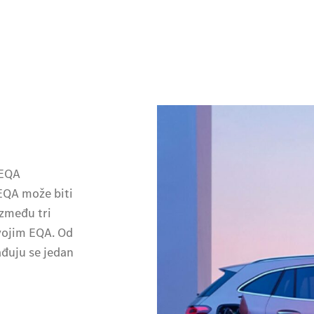
 EQA
 EQA može biti
između tri
svojim EQA. Od
đuju se jedan