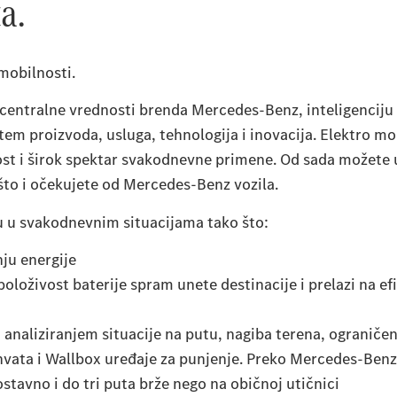
a.
mobilnosti.
 centralne vrednosti brenda Mercedes-Benz, inteligencij
em proizvoda, usluga, tehnologija i inovacija. Elektro mod
st i širok spektar svakodnevne primene. Od sada možete 
to i očekujete od Mercedes-Benz vozila.
 u svakodnevnim situacijama tako što:
ju energije
oživost baterije spram unete destinacije i prelazi na efik
 analiziranjem situacije na putu, nagiba terena, ograničen
uhvata i Wallbox uređaje za punjenje. Preko Mercedes-Be
tavno i do tri puta brže nego na običnoj utičnici