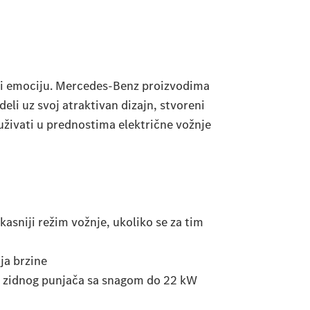
u i emociju. Mercedes-Benz proizvodima
eli uz svoj atraktivan dizajn, stvoreni
uživati u prednostima električne vožnje
asniji režim vožnje, ukoliko se za tim
ja brzine
nz zidnog punjača sa snagom do 22 kW