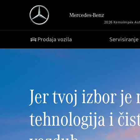
2026 Kemoimpex Auto
Prodaja vozila
Servisiranje
Jer tvoj izbor je
tehnologija i čist