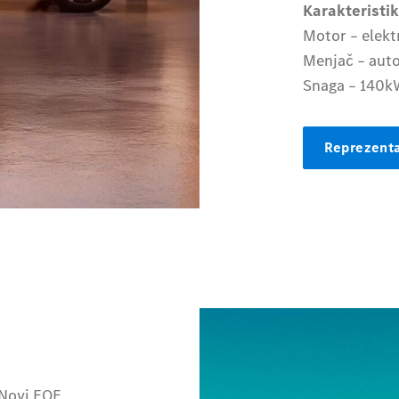
Karakteristik
Motor – elek
Menjač – aut
Snaga – 140
Reprezenta
 Novi EQE