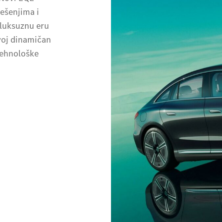
ešenjima i
 luksuznu eru
voj dinamičan
tehnološke