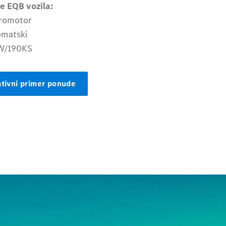
e EQB vozila:
tromotor
omatski
kW/190KS
tivni primer ponude