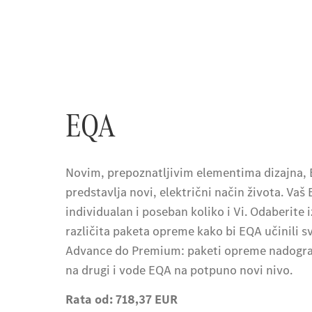
EQA
Novim, prepoznatljivim elementima dizajna,
predstavlja novi, električni način života. Vaš
individualan i poseban koliko i Vi. Odaberite 
različita paketa opreme kako bi EQA učinili 
Advance do Premium: paketi opreme nadogra
na drugi i vode EQA na potpuno novi nivo.
Rata od: 718,37 EUR