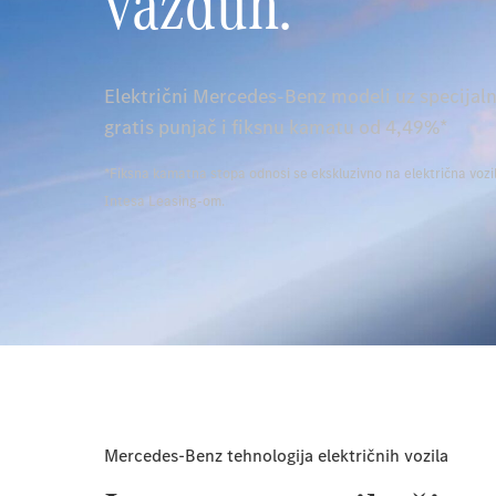
vazduh.
Električni Mercedes-Benz modeli uz specijal
gratis punjač i fiksnu kamatu od 4,49%*
*Fiksna kamatna stopa odnosi se ekskluzivno na električna vozil
Intesa Leasing-om.
Mercedes-Benz tehnologija električnih vozila