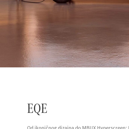
EQE
Od ikoničnog dizajna do MBUX Hyperscreen: