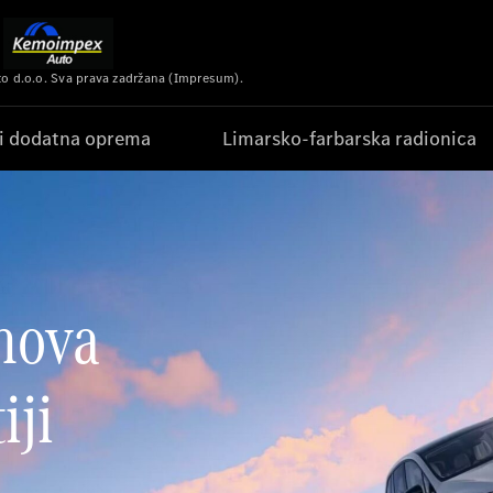
 d.o.o. Sva prava zadržana (Impresum).
 i dodatna oprema
Limarsko-farbarska radionica
 nova
iji