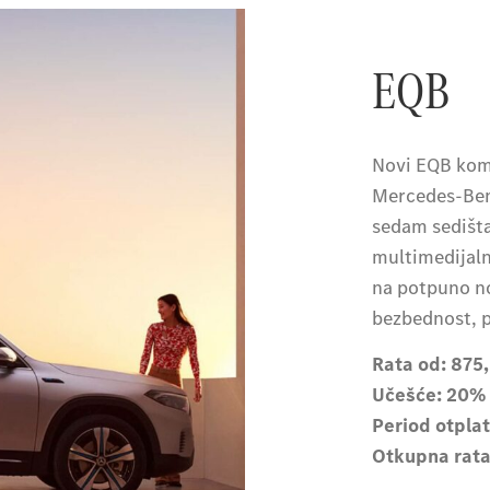
EQB
Novi EQB komb
Mercedes-Benz
sedam sedišt
multimedijalni
na potpuno nov
bezbednost, p
Rata od: 875
Učešće: 20%
Period otpla
Otkupna rata