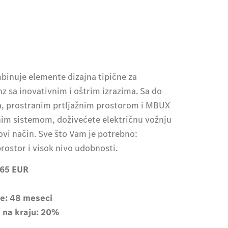
inuje elemente dizajna tipične za
 sa inovativnim i oštrim izrazima. Sa do
a, prostranim prtljažnim prostorom i MBUX
m sistemom, doživećete električnu vožnju
i način. Sve što Vam je potrebno:
rostor i visok nivo udobnosti.
,65 EUR
te: 48 meseci
 na kraju: 20%