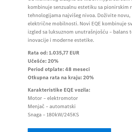
kombinuje senzualnu estetiku sa pionirskim r
tehnologijama najvišeg nivoa. Doživite novu,
električne mobilnosti. Novi EQE kombinuje s
izgled sa luksuznom unutrašnjošću – balans 
inovacije i moderne estetike.
Rata od: 1.035,77 EUR
Učešće: 20%
Period otplate: 48 meseci
Otkupna rata na kraju: 20%
Karakteristike EQE vozila:
Motor – elektromotor
Menjač – automatski
Snaga – 180kW/245KS